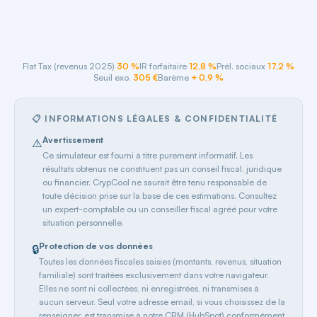
Flat Tax (revenus 2025)
30 %
IR forfaitaire
12,8 %
Prél. sociaux
17,2 %
Seuil exo.
305 €
Barème
+ 0,9 %
📋 INFORMATIONS LÉGALES & CONFIDENTIALITÉ
Avertissement
⚠️
Ce simulateur est fourni à titre purement informatif. Les
résultats obtenus ne constituent pas un conseil fiscal, juridique
ou financier. CrypCool ne saurait être tenu responsable de
toute décision prise sur la base de ces estimations. Consultez
un expert-comptable ou un conseiller fiscal agréé pour votre
situation personnelle.
Protection de vos données
🔒
Toutes les données fiscales saisies (montants, revenus, situation
familiale) sont traitées exclusivement dans votre navigateur.
Elles ne sont ni collectées, ni enregistrées, ni transmises à
aucun serveur. Seul votre adresse email, si vous choisissez de la
renseigner, est transmise à notre CRM (HubSpot) conformément