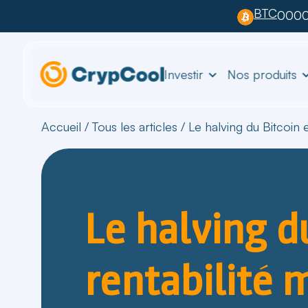
BTC
0000
Investir
Nos produits
Accueil
/
Tous les articles
/
Le halving du Bitcoin e
Le halving d
rentabilité 