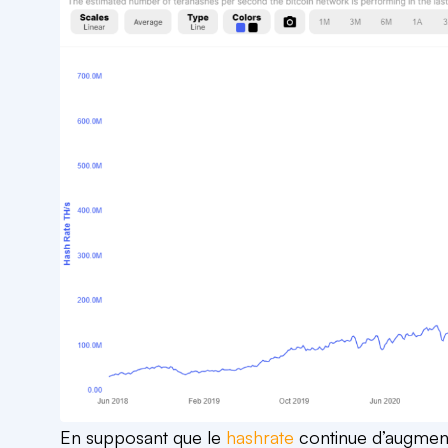
En supposant que le
hashrate
continue d’augmente