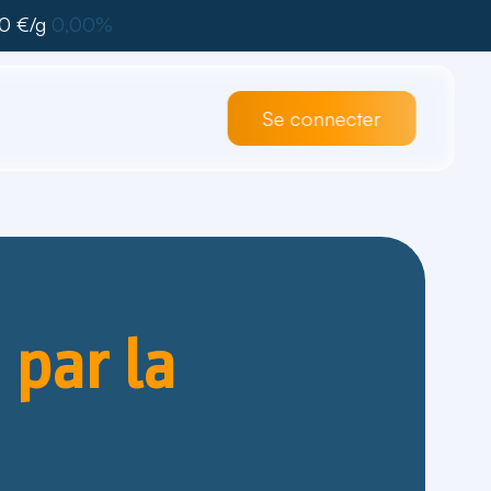
0 €/g
0,00%
Se connecter
 par la