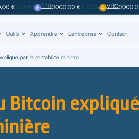
ETH
VRO
,00 €
0,00%
0000,00 €
0,00%
0000,0
Outils
Apprendre
L’entreprise
Contact
xpliqué par la rentabilité minière
u Bitcoin expliqué
minière