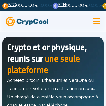
BTC
ETH
0000,00 €
0,00%
0000,00 €
0,00%
Crypto et or physique,
réunis sur
une seule
plateforme
Achetez Bitcoin, Ethereum et VeraOne ou
transformez votre or en actifs numériques.
Un chargé de clientèle vous accompagne à
chaque étape, par téléphone.