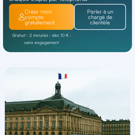
Créer mon
Parler à un
compte
chargé de
gratuitement
clientèle
Gratuit · 2 minutes · dès 10 € ·
sans engagement