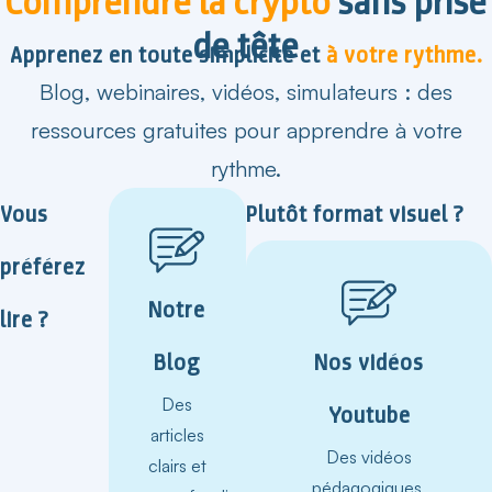
Comprendre la crypto
sans prise
de tête
Apprenez en toute simplicité et
à votre rythme.
Blog, webinaires, vidéos, simulateurs : des
ressources gratuites pour apprendre à votre
rythme.
Vous
Plutôt format visuel ?
préférez
Notre
lire ?
Blog
Nos vidéos
Des
Youtube
articles
Des vidéos
clairs et
pédagogiques,