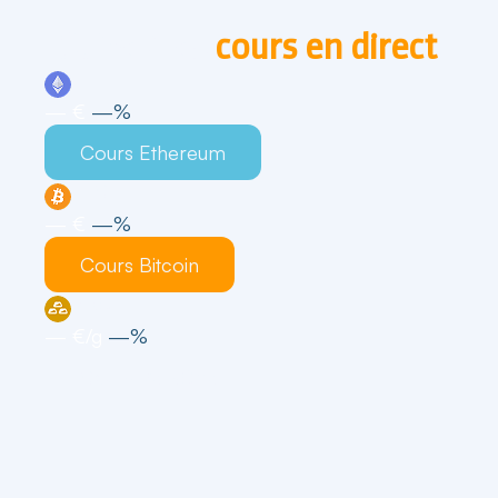
Suivez les
cours en direct
ETH
— €
—%
Cours Ethereum
BTC
— €
—%
Cours Bitcoin
VRO
— €/g
—%
Cours VeraOne