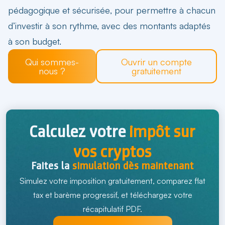
pédagogique et sécurisée
, pour permettre à chacun
d’
investir à son rythme, avec des montants adaptés
à son budget.
Qui sommes-
Ouvrir un compte
nous ?
gratuitement
Calculez votre
impôt sur
vos cryptos
Faites la
simulation dès maintenant
Simulez votre imposition
gratuitement
, comparez flat
tax et barème progressif, et
téléchargez votre
récapitulatif PDF.