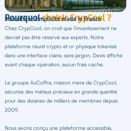
Pourquoi
choisir CrypCool ?
Sécurité et simplicité made in France
Chez CrypCool, on croit que l’investissement ne
devrait pas être réservé aux experts. Notre
plateforme réunit crypto et or physique tokenisé
dans une interface claire, sans jargon. Devis affiché
avant chaque opération, aucun frais caché.
Le groupe AuCoffre, maison mère de CrypCool,
sécurise des métaux précieux en grande quantité
pour des dizaines de milliers de membres depuis
2009.
Nous avons conçu une plateforme
accessible,