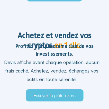
Achetez et vendez vos
cryptos
en 1 clic.
Profitez d'un panorama clair de vos
investissements.
Devis affiché avant chaque opération, aucun
frais caché. Achetez, vendez, échangez vos
actifs en toute sérénité.
Essayer la plateforme