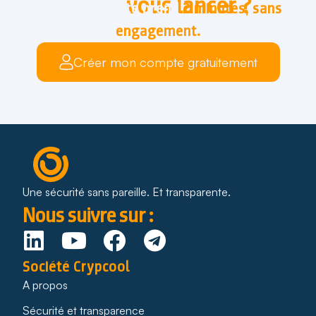
Prêt à
vous lancer ?
Créer un compte prend
2 minutes, sans
engagement.
Créer mon compte gratuitement
Une sécurité sans pareille. Et transparente.
Nous suivre sur :
Société Crypcool
A propos
Sécurité et transparence