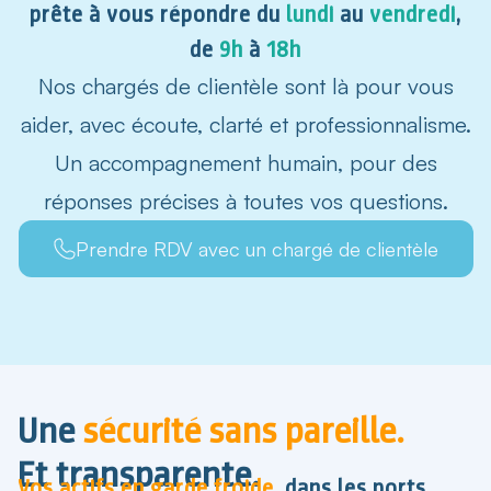
prête à vous répondre du
lundi
au
vendredi
,
de
9h
à
18h
Nos chargés de clientèle sont là pour vous
aider, avec écoute, clarté et professionnalisme.
Un accompagnement humain, pour des
réponses précises à toutes vos questions.
Prendre RDV avec un chargé de clientèle
Une
sécurité sans pareille.
Et transparente.
Vos actifs en garde froide,
dans les ports