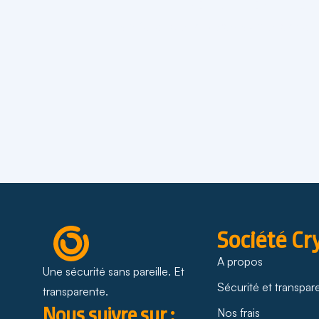
Les transferts
Transférer des cryptos à un proche – 
Société Cr
A propos
Une sécurité sans pareille. Et
Sécurité et transpa
transparente.
Nous suivre sur :
Nos frais