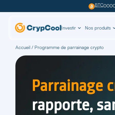
BTC
0000
Investir
Nos produits
Accueil
/
Programme de parrainage crypto
Parrainage c
rapporte, sa