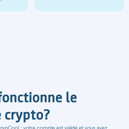
onctionne le
 crypto?
 CrypCool
: votre compte est validé et vous avez