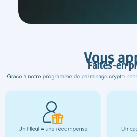
Vous app
Faites-en p
Grâce à notre programme de parrainage crypto, rec
Un filleul = une récompense
Un cad