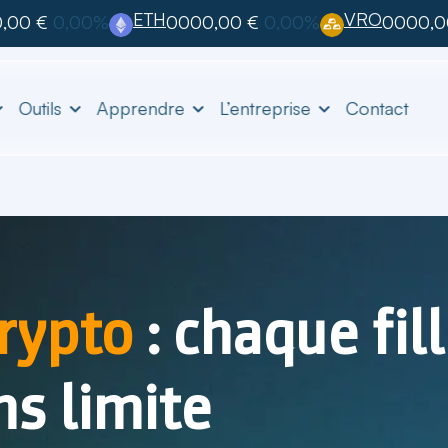
ETH
VRO
,00 €
0,00%
0000,00 €
0,00%
0000,0
Outils
Apprendre
L’entreprise
Contact
rypto
: chaque fil
ns limite