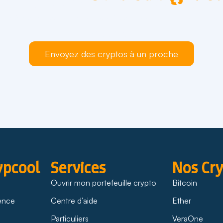
 de cryptos entre comptes CrypCoo
même mineur – c’est possible et sans frais. Il suffit pou
CrypCool.
Envoyez des cryptos à un proche
ypcool
Services
Nos Cr
Ouvrir mon portefeuille crypto
Bitcoin
rence
Centre d’aide
Ether
Particuliers
VeraOne