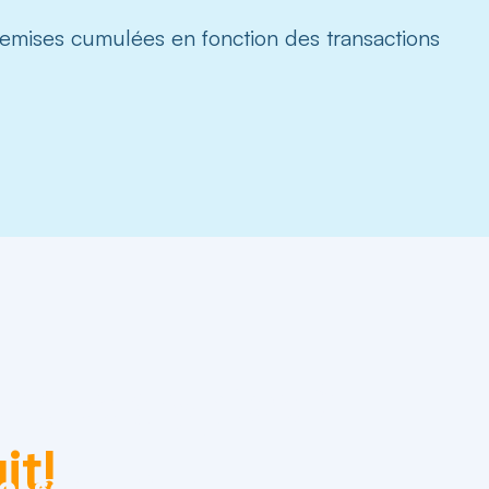
remises cumulées en fonction des transactions
r des cryptos à
it!