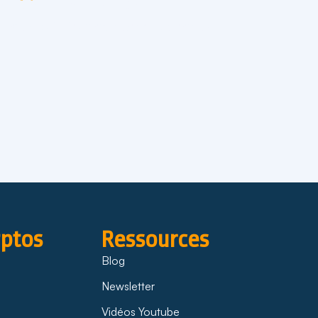
l sont offerts.
r cela qu’il ait un compte ouvert chez
yptos
Ressources
Blog
Newsletter
Vidéos Youtube