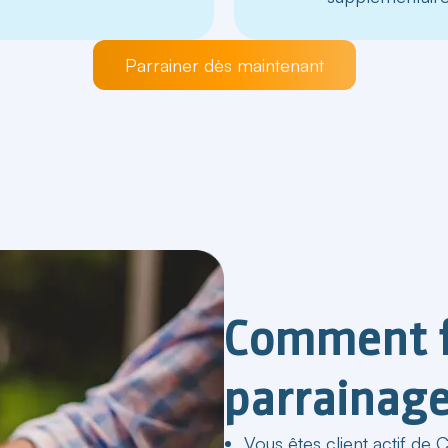
Parrainer dès maintenant
Comment f
parrainage
Vous êtes client actif de