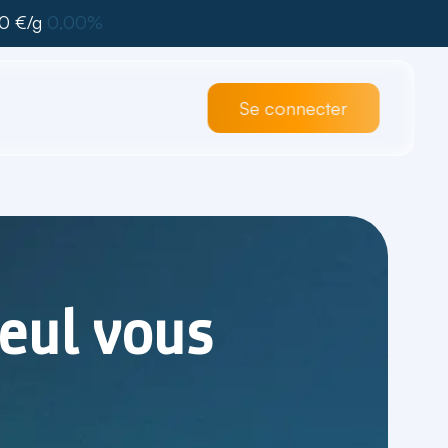
0 €/g
0,00%
Se connecter
leul vous