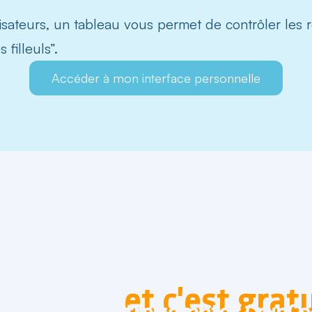
isateurs, un tableau vous permet de contrôler les 
filleuls”.
Accéder à mon interface personnelle
? Vous pouvez envoye
 proche,
et c'est gratu