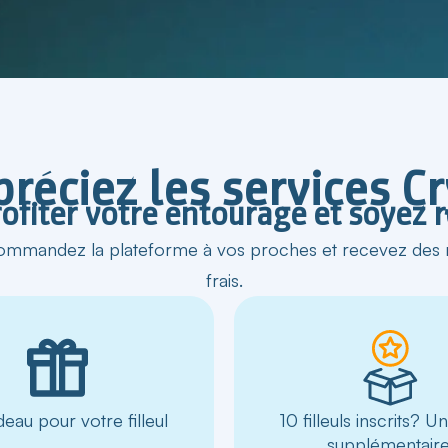
réciez les services C
rofiter votre entourage et soyez
ommandez la plateforme à vos proches et recevez des r
frais.
eau pour votre filleul
10 filleuls inscrits? 
supplémentaire