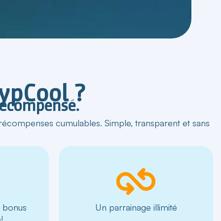
rypCool ?
 récompensé.
écompenses cumulables. Simple, transparent et sans
Un bonus
Un parrainage illimité
!