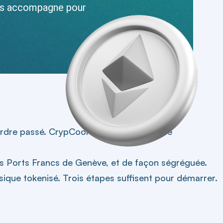
vous accompagne pour
’ordre passé. CrypCool est issue du groupe
es Ports Francs de Genève, et de façon ségréguée.
ique tokenisé. Trois étapes suffisent pour démarrer.