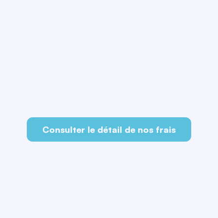
é, et un devis affiché avant chaque opération. Vous s
s frais d’achat sont indiqués clairement
, les frais de
rrente. Le détail à jour de la grille tarifaire est consu
pour calculer le coût réel de votre premier achat.
Consulter le détail de nos frais