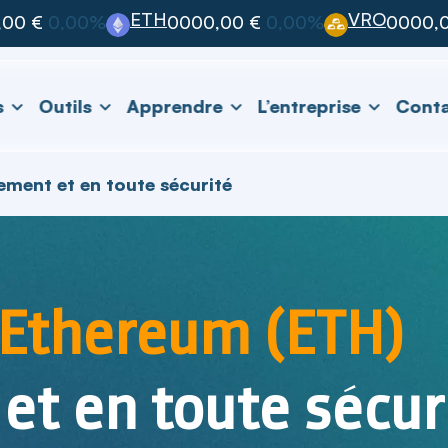
ETH
VRO
,00 €
0,00%
0000,00 €
0,00%
0000,0
s
Outils
Apprendre
L’entreprise
Cont
ement et en toute sécurité
l'Ethereum (ETH)
et en toute sécur