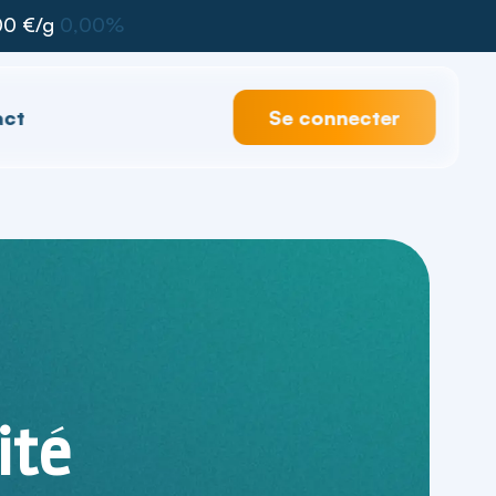
0 €/g
0,00%
act
Se connecter
ité