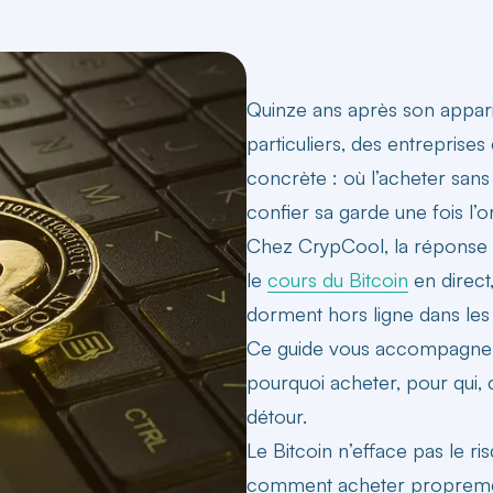
Quinze ans après son appari
particuliers, des entreprise
concrète : où l’acheter sans 
confier sa garde une fois l’o
Chez CrypCool,
la réponse 
le
cours du Bitcoin
en direct
dorment hors ligne dans l
Ce guide vous accompagne d
pourquoi acheter, pour qui, 
détour.
Le Bitcoin n’efface pas le ri
comment acheter proprement,