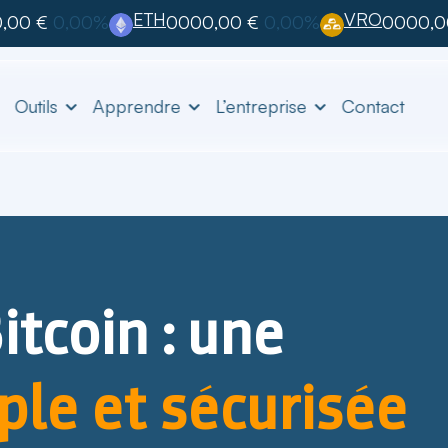
ETH
VRO
,00 €
0,00%
0000,00 €
0,00%
0000,0
Outils
Apprendre
L’entreprise
Contact
itcoin : une
ple et sécurisée