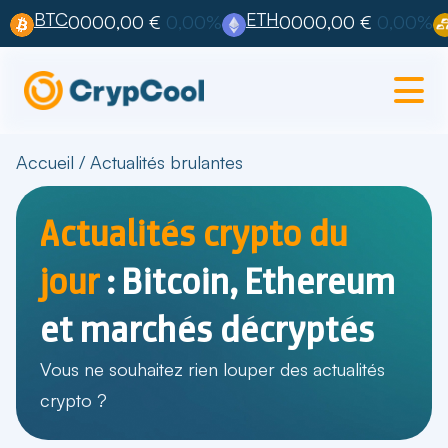
BTC
ETH
0000,00 €
0,00%
0000,00 €
0,00%
Accueil
/
Actualités brulantes
Actualités crypto du
jour
: Bitcoin, Ethereum
et marchés décryptés
Vous ne souhaitez rien louper des actualités
crypto ?