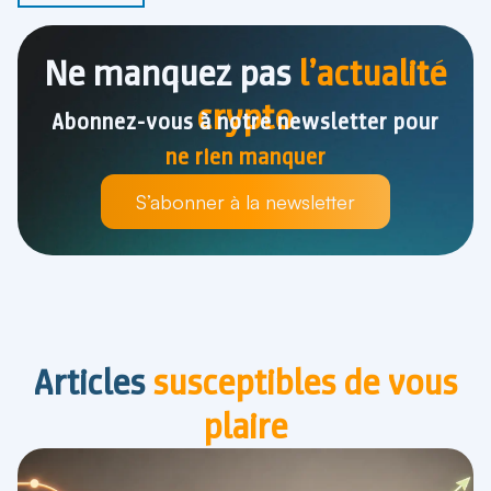
Ne manquez pas
l’actualité
crypto
Abonnez-vous à notre newsletter pour
ne rien manquer
S’abonner à la newsletter
Articles
susceptibles de vous
plaire