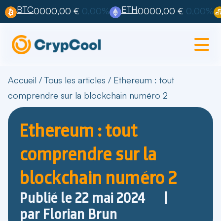
BTC
ETH
0000,00 €
0,00%
0000,00 €
0,00%
Accueil
/
Tous les articles
/
Ethereum : tout
comprendre sur la blockchain numéro 2
Ethereum : tout
comprendre sur la
blockchain numéro 2
Publié le
22 mai 2024
par
Florian Brun