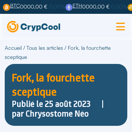
BTC
ETH
0000,00 €
0,00%
0000,00 €
0,00%
Accueil
/
Tous les articles
/
Fork, la fourchette
sceptique
Fork, la fourchette
sceptique
Publié le
25 août 2023
par
Chrysostome Néo