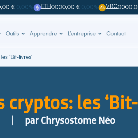
ETH
VRO
,00 €
0,00%
0000,00 €
0,00%
0000,0
Outils
Apprendre
L’entreprise
Contact
les ‘Bit-livres’
s cryptos: les ‘Bit-
par
Chrysostome Néo