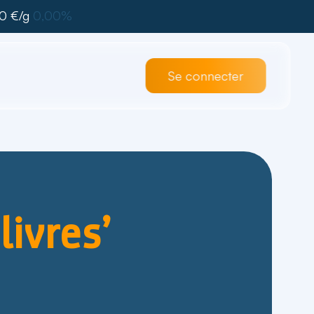
0 €/g
0,00%
Se connecter
livres’