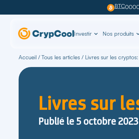
BTC
0000
Investir
Nos produits
Accueil
/
Tous les articles
/
Livres sur les cryptos: 
Livres sur le
Publié le
5 octobre 2023