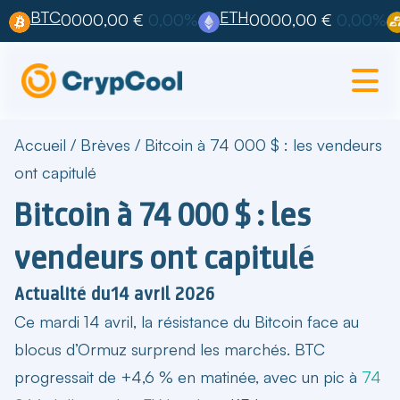
BTC
ETH
0000,00 €
0,00%
0000,00 €
0,00%
Accueil
/
Brèves
/
Bitcoin à 74 000 $ : les vendeurs
ont capitulé
Bitcoin à 74 000 $ : les
vendeurs ont capitulé
Actualité du
14 avril 2026
Ce mardi 14 avril,
la résistance du Bitcoin face au
blocus d’Ormuz
surprend les marchés. BTC
progressait de +4,6 % en matinée, avec un pic à
74