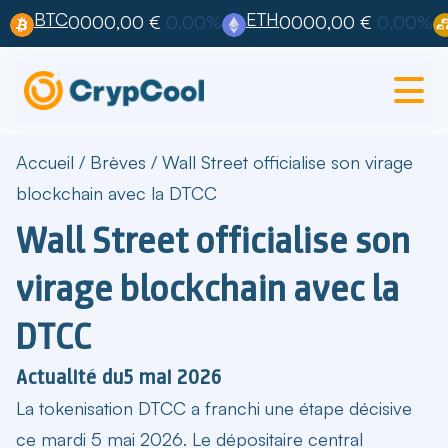
BTC
ETH
0000,00 €
0,00%
0000,00 €
0,00%
Accueil
/
Brèves
/
Wall Street officialise son virage
blockchain avec la DTCC
Wall Street officialise son
virage blockchain avec la
DTCC
Actualité du
5 mai 2026
La
tokenisation DTCC
a franchi une étape décisive
ce mardi 5 mai 2026. Le dépositaire central