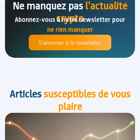
Ne manquez pas
l’actualité
crypto
Abonnez-vous à notre newsletter pour
ne rien manquer
S’abonner à la newsletter
Articles
susceptibles de vous
plaire