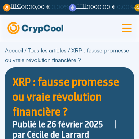
BTC
ETH
0000,00 €
0,00%
0000,00 €
0,00%
Accueil
/
Tous les articles
/
XRP : fausse promesse
ou vraie révolution financière ?
XRP : fausse promesse
ou vraie révolution
financière ?
Publié le
26 février 2025
par
Cécile de Larrard