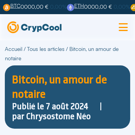
BTC
ETH
0000,00 €
0,00%
0000,00 €
0,00%
Accueil
/
Tous les articles
/
Bitcoin, un amour de
notaire
Bitcoin, un amour de
notaire
Publié le
7 août 2024
par
Chrysostome Néo