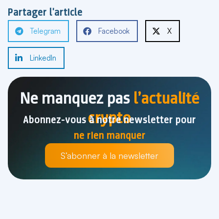
Partager l'article
Telegram
Facebook
X
LinkedIn
Ne manquez pas
l’actualité
crypto
Abonnez-vous à notre newsletter pour
ne rien manquer
S’abonner à la newsletter