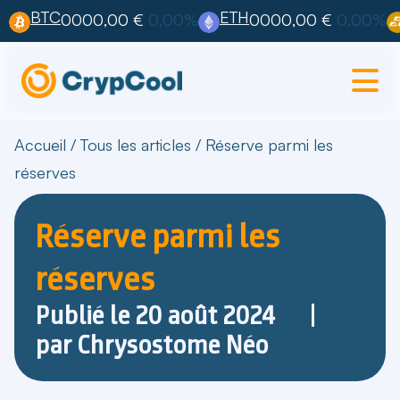
BTC
ETH
0000,00 €
0,00%
0000,00 €
0,00%
Accueil
/
Tous les articles
/
Réserve parmi les
réserves
Réserve parmi les
réserves
Publié le
20 août 2024
par
Chrysostome Néo