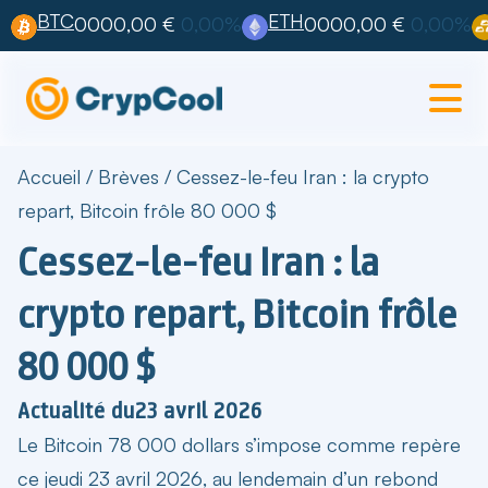
BTC
ETH
0000,00 €
0,00%
0000,00 €
0,00%
Accueil
/
Brèves
/
Cessez-le-feu Iran : la crypto
repart, Bitcoin frôle 80 000 $
Cessez-le-feu Iran : la
crypto repart, Bitcoin frôle
80 000 $
Actualité du
23 avril 2026
Le
Bitcoin 78 000 dollars
s’impose comme repère
ce jeudi 23 avril 2026, au lendemain d’un rebond