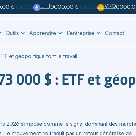
ETH
VRO
,00 €
0,00%
0000,00 €
0,00%
0000,0
Outils
Apprendre
L’entreprise
Contact
TF et géopolitique font le travail
73 000 $ : ETF et géop
ars 2026
s’impose comme le signal dominant des march
s. Le mouvement ne traduit pas un retour généralisé de l’ap