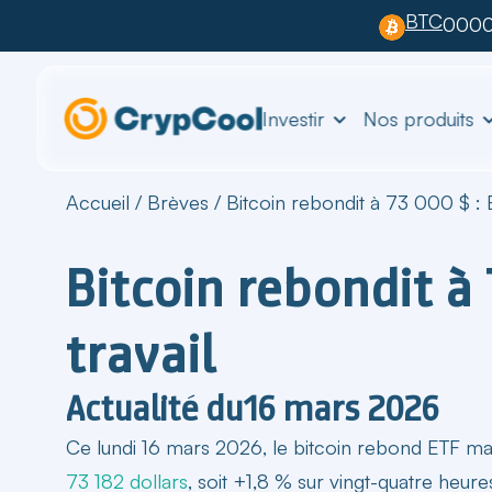
BTC
0000
Investir
Nos produits
Accueil
/
Brèves
/
Bitcoin rebondit à 73 000 $ : E
Bitcoin rebondit à 
travail
Actualité du
16 mars 2026
Ce lundi 16 mars 2026, le
bitcoin rebond ETF m
73 182 dollars
, soit +1,8 % sur vingt-quatre heure