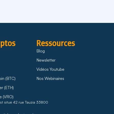
yptos
Ressources
Blog
Newsletter
Vidéos Youtube
oin (BTC)
Nos Webinaires
er (ETH)
e (VRO)
est situé 42 rue Tauzia 33800