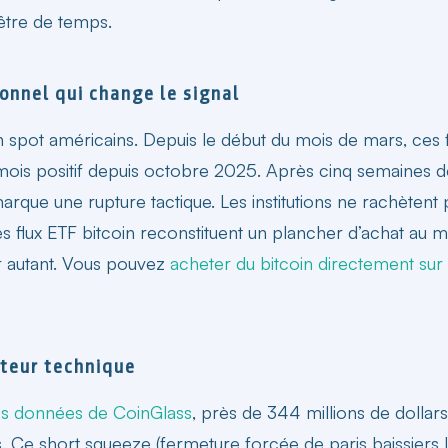
être de temps.
ionnel qui change le signal
in spot américains. Depuis le début du mois de mars, ce
ois positif depuis octobre 2025. Après cinq semaines de
 marque une rupture tactique. Les institutions ne rachètent
s flux ETF bitcoin
reconstituent un plancher d’achat au m
our autant. Vous pouvez
acheter du bitcoin directement su
ateur technique
es données de CoinGlass
, près de 344 millions de dollars
 Ce short squeeze (fermeture forcée de paris baissiers lo