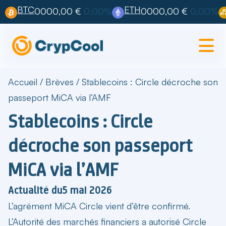
BTC
ETH
0000,00 €
0,00%
0000,00 €
0,00%
Accueil
/
Brèves
/
Stablecoins : Circle décroche son
passeport MiCA via l’AMF
Stablecoins : Circle
décroche son passeport
MiCA via l’AMF
Actualité du
5 mai 2026
L’agrément MiCA Circle vient d’être confirmé.
L’Autorité des marchés financiers a autorisé Circle