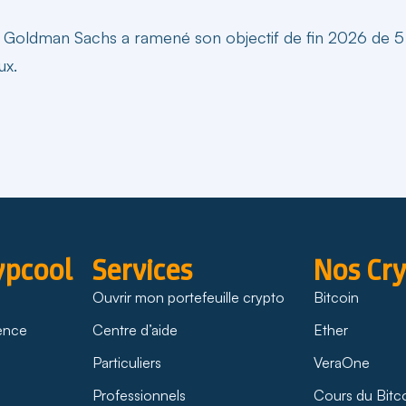
. Goldman Sachs a ramené son objectif de fin 2026 de 5 
ux.
ypcool
Services
Nos Cr
Ouvrir mon portefeuille crypto
Bitcoin
rence
Centre d’aide
Ether
Particuliers
VeraOne
Professionnels
Cours du Bitc