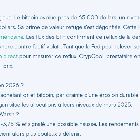
ue. Le bitcoin évolue près de 65 000 dollars, un niveau à
llars. Sa prime de valeur refuge s’est dégonflée. Cette
américaine
. Les flux des ETF confirment ce reflux de la dem
ré contre l’actif volatil. Tant que la Fed peut relever se
n direct
pour mesurer ce reflux. CrypCool, prestataire 
 prix.
 en 2026 ?
n achetant or et bitcoin, par crainte d’une érosion durabl
an situe les allocations à leurs niveaux de mars 2025.
n Warsh ?
0-3,75 % et signalé une possible hausse. Les rendements r
ient alors plus coûteux à détenir.