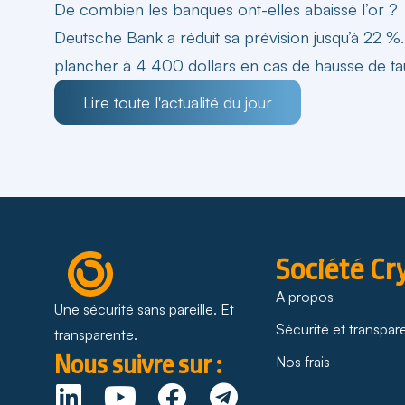
De combien les banques ont-elles abaissé l’or ?
Deutsche Bank a réduit sa prévision jusqu’à 22 %
plancher à 4 400 dollars en cas de hausse de ta
Lire toute l'actualité du jour
Société Cr
A propos
Une sécurité sans pareille. Et
Sécurité et transpa
transparente.
Nous suivre sur :
Nos frais