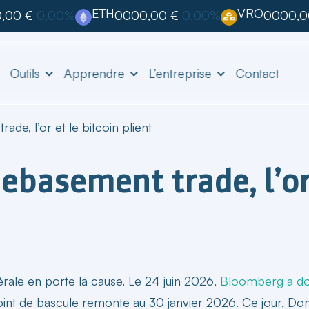
ETH
VRO
,00 €
0,00%
0000,00 €
0,00%
0000,0
Outils
Apprendre
L’entreprise
Contact
de, l’or et le bitcoin plient
ebasement trade, l’or 
érale en porte la cause. Le 24 juin 2026,
Bloomberg a d
. Le point de bascule remonte au 30 janvier 2026. Ce jour,