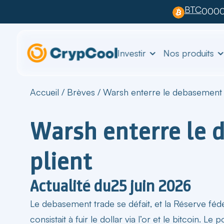
BTC
0000
Investir
Nos produits
Accueil
/
Brèves
/
Warsh enterre le debasement tra
Warsh enterre le d
plient
Actualité du
25 juin 2026
Le
debasement trade se défait
, et la Réserve féd
consistait à fuir le dollar via l’or et le bitcoin