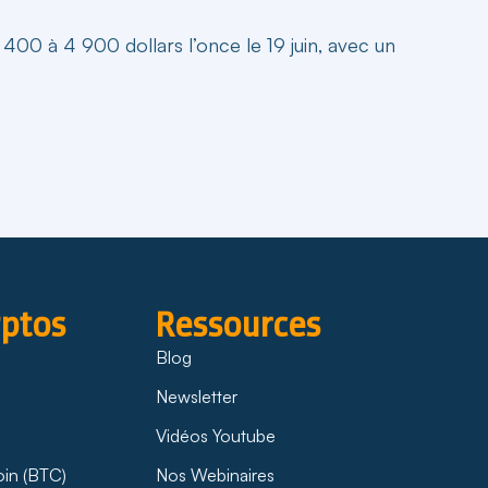
400 à 4 900 dollars l’once le 19 juin, avec un
yptos
Ressources
Blog
Newsletter
Vidéos Youtube
oin (BTC)
Nos Webinaires