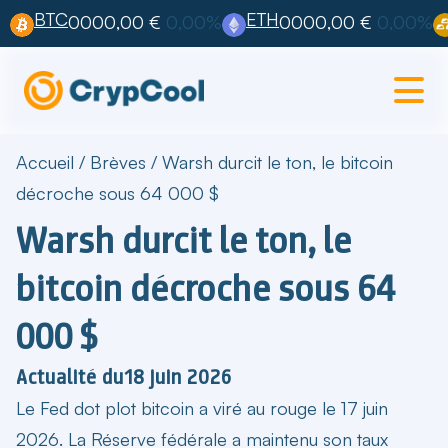
BTC
ETH
0000,00 €
0,00%
0000,00 €
0,00%
Accueil
/
Brèves
/
Warsh durcit le ton, le bitcoin
décroche sous 64 000 $
Warsh durcit le ton, le
bitcoin décroche sous 64
000 $
Actualité du
18 juin 2026
Le
Fed dot plot bitcoin
a viré au rouge le 17 juin
2026. La Réserve fédérale a maintenu son taux