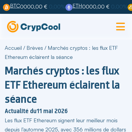
BTC
ETH
0000,00 €
0,00%
0000,00 €
0,00%
Accueil
/
Brèves
/
Marchés cryptos : les flux ETF
Ethereum éclairent la séance
Marchés cryptos : les flux
ETF Ethereum éclairent la
séance
Actualité du
11 mai 2026
Les
flux ETF Ethereum
signent leur meilleur mois
depuis l’automne 2025, avec 356 millions de dollars