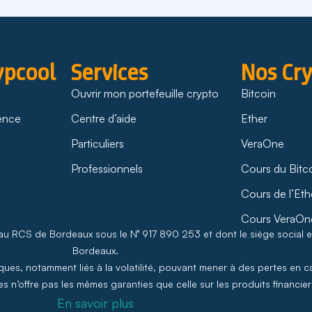
ypcool
Services
Nos Cr
Ouvrir mon portefeuille crypto
Bitcoin
rence
Centre d’aide
Ether
Particuliers
VeraOne
Professionnels
Cours du Bitc
Cours de l’Eth
Cours VeraOn
 au RCS de Bordeaux sous le N° 917 890 253 et dont le siège social 
Bordeaux.
ues, notamment liés à la volatilité, pouvant mener à des pertes en ca
s n’offre pas les mêmes garanties que celle sur les produits financiers
En savoir plus