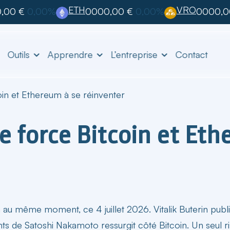
ETH
VRO
,00 €
0,00%
0000,00 €
0,00%
0000,0
Outils
Apprendre
L’entreprise
Contact
oin et Ethereum à se réinventer
e force Bitcoin et Et
m
au même moment, ce 4 juillet 2026. Vitalik Buterin publ
nts de Satoshi Nakamoto ressurgit côté Bitcoin. Un seul