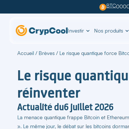
BTC
0000
Investir
Nos produits
Accueil
/
Brèves
/
Le risque quantique force Bitc
Le risque quantiqu
réinventer
Actualité du
6 juillet 2026
La
menace quantique frappe Bitcoin et Ethereu
». Le même jour, le débat sur les bitcoins dorma