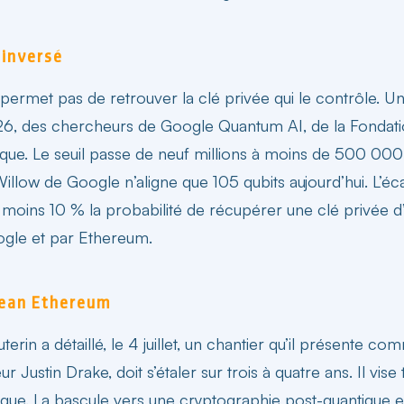
 inversé
 permet pas de retrouver la clé privée qui le contrôle. U
 2026, des chercheurs de Google Quantum AI, de la Fonda
taque. Le seuil passe de neuf millions à moins de 500 00
Willow de Google n’aligne que 105 qubits aujourd’hui. L
oins 10 % la probabilité de récupérer une clé privée d’i
oogle et par Ethereum.
Lean Ethereum
terin a détaillé, le 4 juillet, un chantier qu’il présente c
stin Drake, doit s’étaler sur trois à quatre ans. Il vise tr
ique. La bascule vers une cryptographie post-quantique es