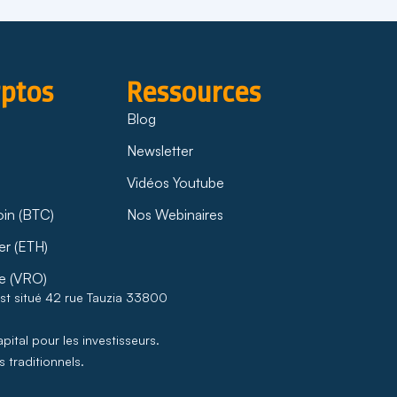
yptos
Ressources
Blog
Newsletter
Vidéos Youtube
oin (BTC)
Nos Webinaires
er (ETH)
e (VRO)
est situé 42 rue Tauzia 33800
pital pour les investisseurs.
 traditionnels.