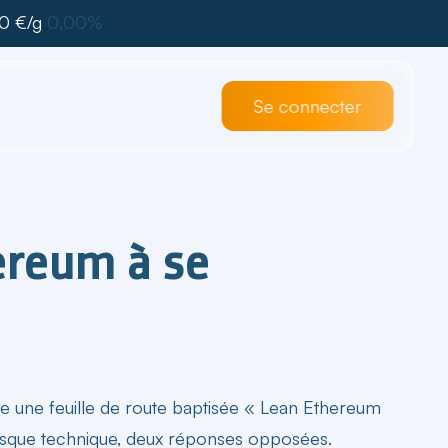
0 €/g
0,00%
Se connecter
hereum à se
ie une feuille de route baptisée « Lean Ethereum
 risque technique, deux réponses opposées.