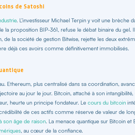
tcoins de Satoshi
ndustrie
. L’investisseur Michael Terpin y voit une brèche
a proposition BIP-361, refuse le débat binaire du gel. I
, de la société de gestion Bitwise, rejette les deux extrême
dère déjà ces avoirs comme définitivement immobilisés.
quantique
. Ethereum, plus centralisé dans sa coordination, avance
ectoire au jour le jour. Bitcoin, attaché à son intangibili
ateur, heurte un principe fondateur. Le
cours du bitcoin
intè
La crédibilité de ces actifs comme réserve de valeur de l
à son âge de raison
. La
menace quantique sur Bitcoin et
umériques
, au cœur de la confiance.