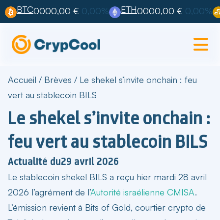
BTC
ETH
0000,00 €
0,00%
0000,00 €
0,00%
Accueil
/
Brèves
/
Le shekel s’invite onchain : feu
vert au stablecoin BILS
Le shekel s’invite onchain :
feu vert au stablecoin BILS
Actualité du
29 avril 2026
Le stablecoin shekel BILS a reçu hier mardi 28 avril
2026 l’agrément de l’
Autorité israélienne CMISA
.
L’émission revient à Bits of Gold, courtier crypto de