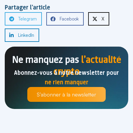
Partager l'article
Telegram
Facebook
X
LinkedIn
Ne manquez pas
l’actualité
crypto
Abonnez-vous à notre newsletter pour
ne rien manquer
S’abonner à la newsletter