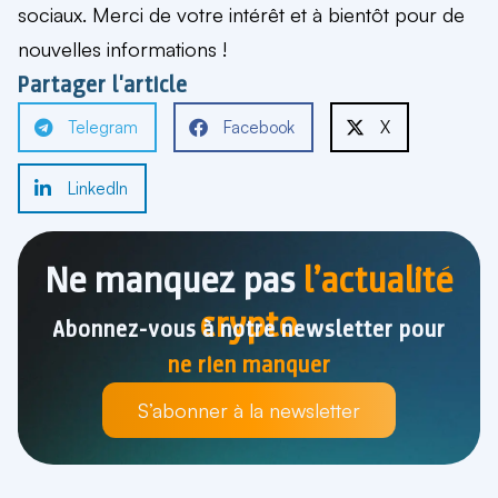
sociaux. Merci de votre intérêt et à bientôt pour de
nouvelles informations !
Partager l'article
Telegram
Facebook
X
LinkedIn
Ne manquez pas
l’actualité
crypto
Abonnez-vous à notre newsletter pour
ne rien manquer
S’abonner à la newsletter