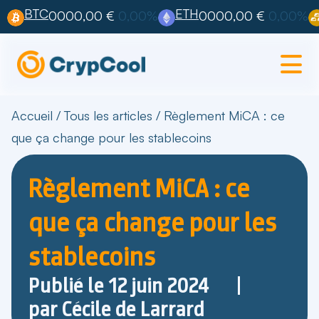
BTC
ETH
0000,00 €
0,00%
0000,00 €
0,00%
Accueil
/
Tous les articles
/
Règlement MiCA : ce
que ça change pour les stablecoins
Règlement MiCA : ce
que ça change pour les
stablecoins
Publié le
12 juin 2024
par
Cécile de Larrard