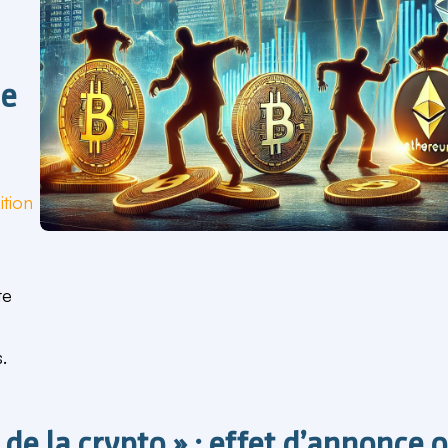
r
de
ition
te
.
 de la crypto » : effet d’annonce 