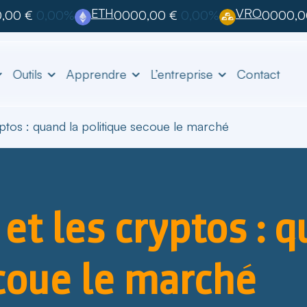
ETH
VRO
,00 €
0,00%
0000,00 €
0,00%
0000,0
Outils
Apprendre
L’entreprise
Contact
yptos : quand la politique secoue le marché
et les cryptos : q
coue le marché