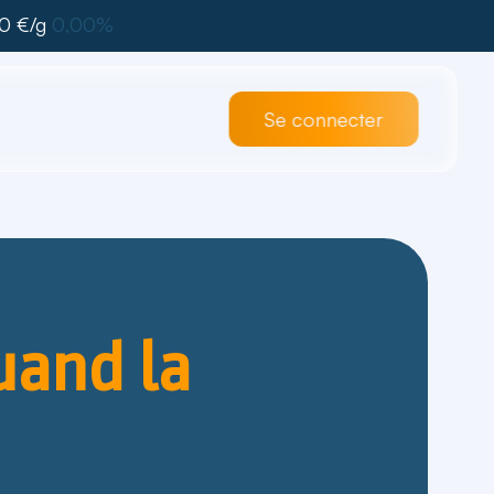
0 €/g
0,00%
Se connecter
uand la