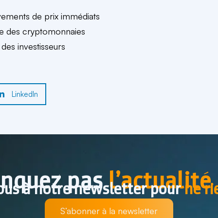
vements de prix immédiats
me des cryptomonnaies
 des investisseurs
LinkedIn
nquez pas
l’actualité
us à notre newsletter pour
ne r
S’abonner à la newsletter