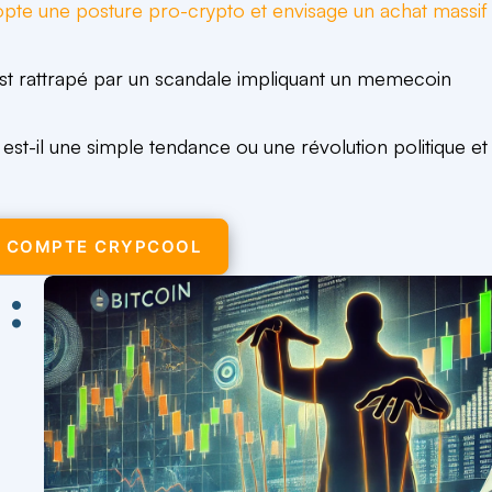
adopte une posture pro-crypto et envisage un achat massif
, est rattrapé par un scandale impliquant un memecoin
est-il une simple tendance ou une révolution politique et
 COMPTE CRYPCOOL
: