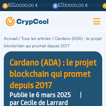
BTC
ETH
0000,00 €
0,00%
0000,00 €
0,00%
Accueil
/
Tous les articles
/
Cardano (ADA) : le projet
blockchain qui promet depuis 2017
Cardano (ADA) : le projet
blockchain qui promet
depuis 2017
Publié le
6 mars 2025
par
Cécile de Larrard