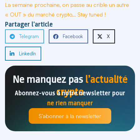
La semaine prochaine, on passe au crible un autre
« OUT » du marché crypto… Stay tuned !
Partager l'article
Telegram
Facebook
X
LinkedIn
Ne manquez pas
l’actualité
crypto
Abonnez-vous à notre newsletter pour
ne rien manquer
S’abonner à la newsletter