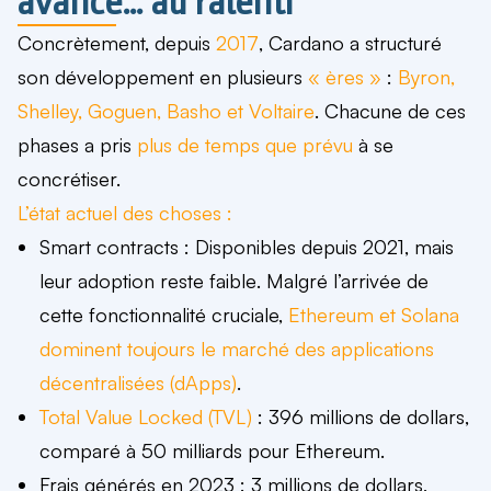
avance… au ralenti
Concrètement, depuis
2017
, Cardano a structuré
son développement en plusieurs
« ères »
:
Byron,
Shelley, Goguen, Basho et Voltaire
. Chacune de ces
phases a pris
plus de temps que prévu
à se
concrétiser.
L’état actuel des choses :
Smart contracts
: Disponibles depuis
2021
, mais
leur
adoption reste faible
. Malgré l’arrivée de
cette fonctionnalité cruciale,
Ethereum et Solana
dominent toujours le marché des applications
décentralisées (dApps)
.
Total Value Locked (TVL)
:
396 millions de dollars
,
comparé à
50 milliards
pour Ethereum.
Frais générés en 2023
:
3 millions de dollars
,