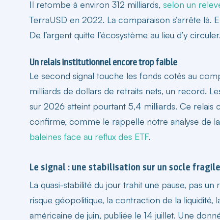
Il retombe à environ 312 milliards,
selon un rele
TerraUSD en 2022. La comparaison s’arrête là. En 
De l’argent quitte l’écosystème au lieu d’y circule
Un relais institutionnel encore trop faible
Le second signal touche les fonds cotés au compt
milliards de dollars de retraits nets, un record. Les
sur 2026 atteint pourtant 5,4 milliards. Ce relai
confirme, comme le rappelle notre analyse de l
baleines face au reflux des ETF
.
Le signal : une stabilisation sur un socle fragil
La quasi-stabilité du jour trahit une pause, pas
risque géopolitique, la contraction de la liquidité,
américaine de juin, publiée le 14 juillet. Une do