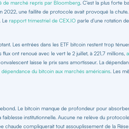
vé de marché repris par Bloomberg
. C’est la plus forte
2022, une faillite de protocole avait provoqué la chute. E
r. Le
rapport trimestriel de CEX.IO
parle d’une rotation d
ant. Les entrées dans les ETF bitcoin restent trop ténues
 flux ont renoué avec le vert le 2 juillet, à 221,7 millions,
a
s convalescent laisse le prix sans amortisseur. La dépend
a
dépendance du bitcoin aux marchés américains
. Les m
e
 un rebond. Le bitcoin manque de profondeur pour absorbe
 la faiblesse institutionnelle. Aucune ne relève du protocol
nnée chaude compliquerait tout assouplissement de la Rése