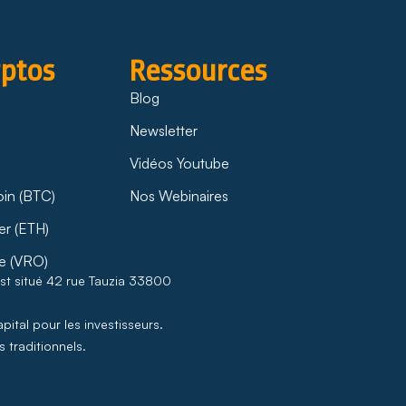
yptos
Ressources
Blog
Newsletter
Vidéos Youtube
oin (BTC)
Nos Webinaires
er (ETH)
e (VRO)
est situé 42 rue Tauzia 33800
pital pour les investisseurs.
 traditionnels.