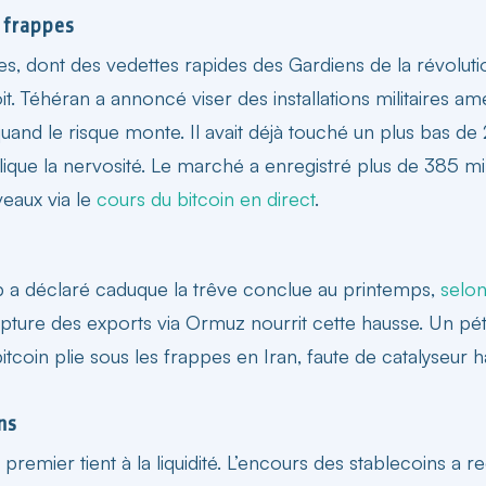
s frappes
nnes, dont des vedettes rapides des Gardiens de la révol
oit. Téhéran a annoncé viser des installations militaires amé
and le risque monte. Il avait déjà touché un plus bas de 2
ique la nervosité. Le marché a enregistré plus de 385 mil
iveaux via le
cours du bitcoin en direct
.
p a déclaré caduque la trêve conclue au printemps,
selo
upture des exports via Ormuz nourrit cette hausse. Un pétr
itcoin plie sous les frappes en Iran
, faute de catalyseur h
ins
premier tient à la liquidité. L’encours des stablecoins a rec