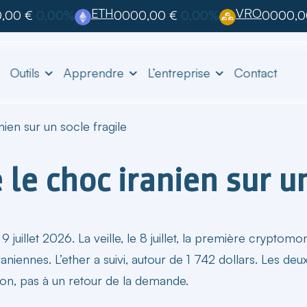
ETH
VRO
,00 €
0,00%
0000,00 €
0,00%
0000,0
Outils
Apprendre
L’entreprise
Contact
nien sur un socle fragile
 le choc iranien sur u
9 juillet 2026. La veille, le 8 juillet, la première crypt
ennes. L’ether a suivi, autour de 1 742 dollars. Les deux a
ion, pas à un retour de la demande.