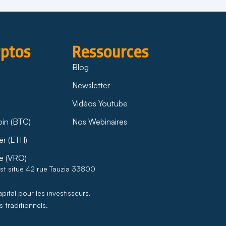
yptos
Ressources
Blog
Newsletter
Vidéos Youtube
oin (BTC)
Nos Webinaires
er (ETH)
e (VRO)
est situé 42 rue Tauzia 33800
pital pour les investisseurs.
 traditionnels.