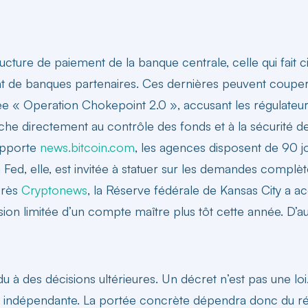
s
cture de paiement de la banque centrale, celle qui fait ci
 de banques partenaires. Ces dernières peuvent couper l
 Operation Chokepoint 2.0 », accusant les régulateurs d
he directement au contrôle des fonds et à la sécurité de
rapporte
news.bitcoin.com
, les agences disposent de 90 jo
a Fed, elle, est invitée à statuer sur les demandes complèt
près
Cryptonews
, la Réserve fédérale de Kansas City a a
on limitée d’un compte maître plus tôt cette année. D’au
u à des décisions ultérieures. Un décret n’est pas une l
indépendante. La portée concrète dépendra donc du régula