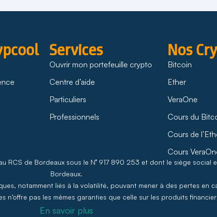
ypcool
Services
Nos Cr
Ouvrir mon portefeuille crypto
Bitcoin
rence
Centre d’aide
Ether
Particuliers
VeraOne
Professionnels
Cours du Bitc
Cours de l’Eth
Cours VeraOn
 au RCS de Bordeaux sous le N° 917 890 253 et dont le siège social 
Bordeaux.
ues, notamment liés à la volatilité, pouvant mener à des pertes en ca
s n’offre pas les mêmes garanties que celle sur les produits financiers
En savoir plus