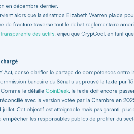
ion en décembre dernier.
tervient alors que la sénatrice Elizabeth Warren plaide po
gne de fracture traverse tout le débat réglementaire améri
 transparente des actifs
, enjeu que CrypCool, en tant qu
f chargé
Act, censé clarifier le partage de compétences entre la
 commission bancaire du Sénat a approuvé le texte par 1
g. Comme le détaille
CoinDesk
, le texte doit encore pass
e réconcilié avec la version votée par la Chambre en 202
illet. Cet objectif est atteignable mais pas garanti, plusi
 empêcher les responsables publics de profiter du secteu