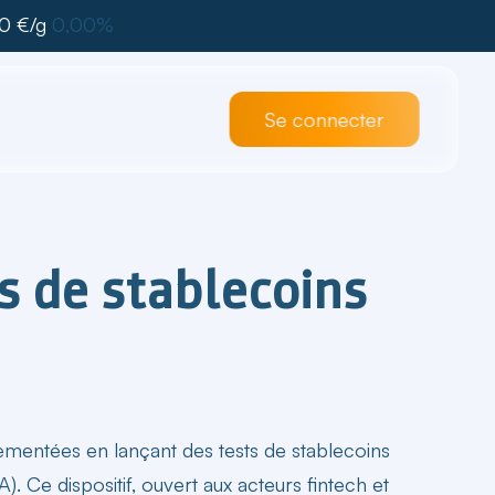
0 €/g
0,00%
Se connecter
s de stablecoins
ementées en lançant des tests de
stablecoins
. Ce dispositif, ouvert aux acteurs fintech et