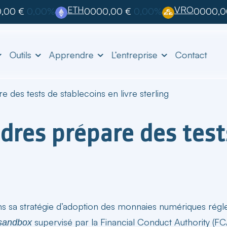
ETH
VRO
,00 €
0,00%
0000,00 €
0,00%
0000,0
Outils
Apprendre
L’entreprise
Contact
des tests de stablecoins en livre sterling
dres prépare des test
s sa stratégie d’adoption des monnaies numériques régl
supervisé par la Financial Conduct Authority (FCA)
 sandbox