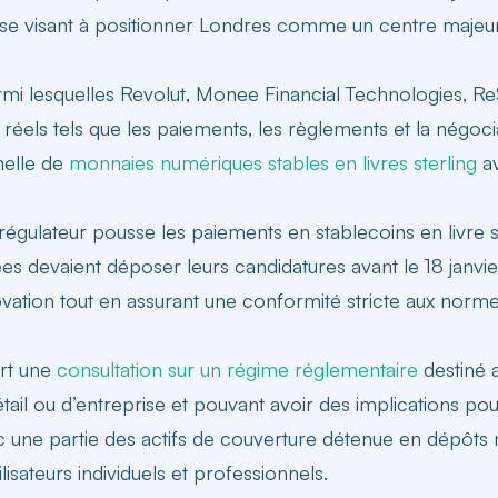
tieuse visant à positionner Londres comme un centre maje
rmi lesquelles
Revolut
, Monee Financial Technologies, R
réels tels que les paiements, les règlements et la négoci
nelle de
monnaies numériques stables en livres sterling
av
e régulateur pousse les paiements en
stablecoins en livre s
ées devaient déposer leurs candidatures avant le 18 janv
vation tout en assurant une conformité stricte aux norme
rt une
consultation sur un régime réglementaire
destiné 
tail ou d’entreprise et pouvant avoir des implications pour
c une partie des actifs de couverture détenue en dépôts
isateurs individuels et professionnels.