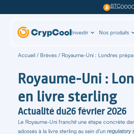
BTC
0000
Investir
Nos produits
Accueil
/
Brèves
/
Royaume-Uni : Londres prépare 
Royaume-Uni : Lon
en livre sterling
Actualité du
26 février 2026
Le Royaume-Uni franchit une étape concrète dan
adossés à la livre sterling
au sein d’un
regulatory