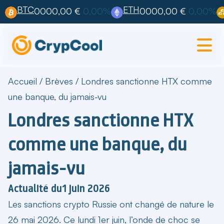
BTC
ETH
0000,00 €
0,00%
0000,00 €
0,00%
Accueil
/
Brèves
/
Londres sanctionne HTX comme
une banque, du jamais-vu
Londres sanctionne HTX
comme une banque, du
jamais-vu
Actualité du
1 juin 2026
Les
sanctions crypto Russie
ont changé de nature le
26 mai 2026. Ce lundi 1er juin, l’onde de choc se