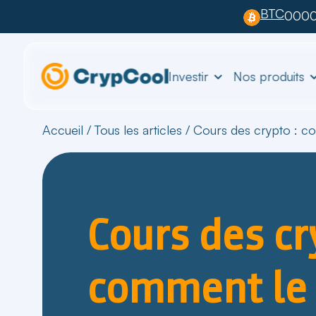
BTC
0000
Investir
Nos produits
Accueil
/
Tous les articles
/
Cours des crypto : c
Cours des cr
comment le 