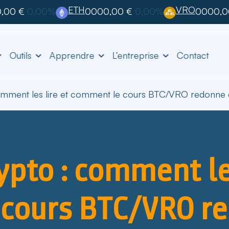
ETH
VRO
,00 €
0,00%
0000,00 €
0,00%
0000,0
Outils
Apprendre
L’entreprise
Contact
omment les lire et comment le cours BTC/VRO redonne du
ypto : comment les
cours BTC/VRO r