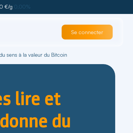
0 €/g
0,00%
Se connecter
 sens à la valeur du Bitcoin
 lire et
edonne du