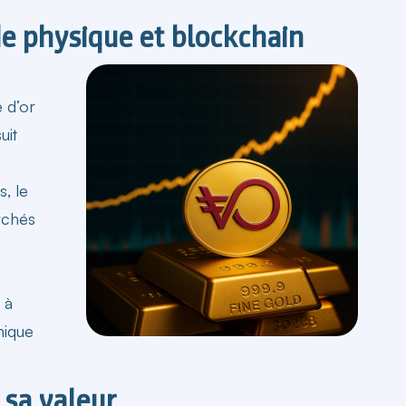
 physique et blockchain​
 d’or
uit
, le
rchés
 à
nique
 sa valeur